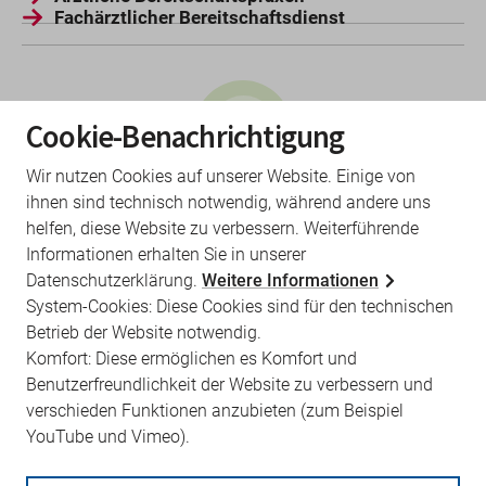
Fachärztlicher Bereitschaftsdienst
Cookie-Benachrichtigung
Wir nutzen Cookies auf unserer Website. Einige von
Bereitschaftsdienstzeiten in
ihnen sind technisch notwendig, während andere uns
Brandenburg
helfen, diese Website zu verbessern. Weiterführende
Informationen erhalten Sie in unserer
In Brandenburg gelten für den ärztlichen
Datenschutzerklärung.
Weitere Informationen
Bereitschaftsdienst folgende Zeiten:
System-Cookies: Diese Cookies sind für den technischen
Betrieb der Website notwendig.
montags, dienstags, donnerstags
Komfort: Diese ermöglichen es Komfort und
19 bis 7 Uhr
Benutzerfreundlichkeit der Website zu verbessern und
mittwochs, freitags
verschieden Funktionen anzubieten (zum Beispiel
13 bis 7 Uhr
YouTube und Vimeo).
Wochenende
samstags 7 Uhr bis montags 7 Uhr