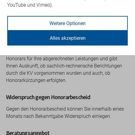
Honorarverteilungsmaßstabs.
YouTube und Vimeo).
Honorarbescheid
Weitere Optionen
Am Ende eines jeden Abrechnungsverfahrens erhalten Sie
ca. 4 Monate nach Übertragung Ihrer Quartalsabrechnung
Alles akzeptieren
Ihren Honorarbescheid mit den entsprechenden Anlagen
und die Restzahlung. Er informiert Sie über die Höhe Ihres
Honorars für Ihre abgerechneten Leistungen und gibt
Ihnen Auskunft, ob sachlich-rechnerische Berichtungen
durch die KV vorgenommen wurden und auch, ob
Honorarkürzungen erfolgten.
Widerspruch gegen Honorarbescheid
Gegen den Honorarbescheid können Sie innerhalb eines
Monats nach Bekanntgabe Widerspruch einlegen.
Beratungsangebot