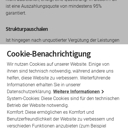
ist eine Auszahlungsquote von mindestens 95%
garantiert.
Strukturpauschalen
Ist hingegen nach unquotierter Vergütung der Leistungen
noch Geld im Hausarzttopf verfügbar, werden daraus
Cookie-Benachrichtigung
Strukturpauschalen in Form eines Zuschlages zu den
Versichertenpauschalen gewährt.
Wir nutzen Cookies auf unserer Website. Einige von
ihnen sind technisch notwendig, während andere uns
Voraussetzungen für Strukturzuschlag
helfen, diese Website zu verbessern. Weiterführende
Informationen erhalten Sie in unserer
Voraussetzung für einen Strukturzuschlag ist die
Datenschutzerklärung.
Weitere Informationen
Abrechnung bestimmter Leistungen bzw.
System-Cookies: Diese Cookies sind für den technischen
Leistungsbereiche. Dazu gehören beispielsweise Haus-
Betrieb der Website notwendig.
und Heimbesuche, Langzeit-Blutdruckmessungen oder die
Komfort: Diese ermöglichen es Komfort und
Versorgung chronischer Wunden. Die komplette Übersicht
Benutzerfreundlichkeit der Website zu verbessern und
finden Sie im Paragraf 10 des
verschieden Funktionen anzubieten (zum Beispiel