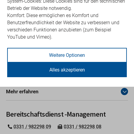
System-Cookies: Diese Cookies sind für den technischen
Betrieb der Website notwendig.
Niederlassungsberatung
Komfort: Diese ermöglichen es Komfort und
Benutzerfreundlichkeit der Website zu verbessern und
0331 / 2309 320
verschieden Funktionen anzubieten (zum Beispiel
YouTube und Vimeo).
Mehr erfahren
Weitere Optionen
Betriebswirtschaftliche Beratung
Alles akzeptieren
0331 / 2309 280
Mehr erfahren
Bereitschaftsdienst -Management
0331 / 982298 09
0331 / 982298 08