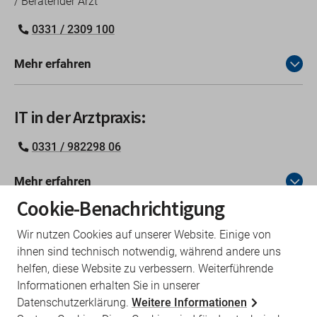
/ Beratender Arzt
0331 / 2309 100
Mehr erfahren
IT in der Arztpraxis:
0331 / 982298 06
Mehr erfahren
Cookie-Benachrichtigung
Fortbildung
Wir nutzen Cookies auf unserer Website. Einige von
ihnen sind technisch notwendig, während andere uns
0331 982298 02
helfen, diese Website zu verbessern. Weiterführende
Informationen erhalten Sie in unserer
Mehr erfahren
Datenschutzerklärung.
Weitere Informationen