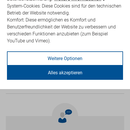
Untersuchungen
System-Cookies: Diese Cookies sind für den technischen
G-BA - Qualitätsprüfungs-Richtlinie
vertragsärztliche Versorgung
Betrieb der Website notwendig.
Komfort: Diese ermöglichen es Komfort und
Benutzerfreundlichkeit der Website zu verbessern und
Weitere Rechtsgrundlagen
verschieden Funktionen anzubieten (zum Beispiel
YouTube und Vimeo).
Qualitätssicherungs-Richtlinien der KBV
Weitere Optionen
Informationsblatt
Alles akzeptieren
Langzeit-EKG-Untersuchungen