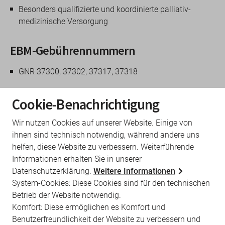
Besonders qualifizierte und koordinierte palliativ-
medizinische Versorgung
EBM-Gebührennummern
GNR 37300, 37302, 37317, 37318
Antragsformulare
Cookie-Benachrichtigung
Antrag auf Teilnahme
Wir nutzen Cookies auf unserer Website. Einige von
ihnen sind technisch notwendig, während andere uns
helfen, diese Website zu verbessern. Weiterführende
Rechtsgrundlage
Informationen erhalten Sie in unserer
Datenschutzerklärung.
Weitere Informationen
System-Cookies: Diese Cookies sind für den technischen
Vereinbarung zur besonders qualifizierten und
Betrieb der Website notwendig.
koordinierten palliativmedizinischen
Versorgung
Komfort: Diese ermöglichen es Komfort und
Benutzerfreundlichkeit der Website zu verbessern und