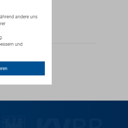
während andere uns
rer
g.
bessern und
B. Diesen
ng.
eren