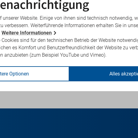
enachrichtigung
f unserer Website. Einige von ihnen sind technisch notwendig, 
zu verbessern. Weiterführende Informationen erhalten Sie in unse
.
Weitere Informationen
 Cookies sind für den technischen Betrieb der Website notwendi
ichen es Komfort und Benutzerfreundlichkeit der Website zu ver
en anzubieten (zum Beispiel YouTube und Vimeo).
der KVBB
finden Sie im „Internen Webauftritt für Praxen“ der KVB
über die Telematikinfrastruktur bzw. über Ihren KV SafeNet-Zuga
tere Optionen
Alles akzepti