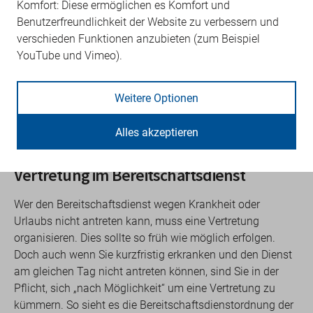
Komfort: Diese ermöglichen es Komfort und
Eine Psychotherapie kann nicht einfach unterbrochen
Benutzerfreundlichkeit der Website zu verbessern und
und in einer anderen Praxis fortgeführt werden. Deshalb
verschieden Funktionen anzubieten (zum Beispiel
ist eine Vertretung bei probatorischen Sitzungen und
YouTube und Vimeo).
genehmigter Psychotherapie unzulässig.
Ausnahme:
Vertretung bei genehmigungsfreien
Weitere Optionen
psychotherapeutischen Leistungen wie der
psychotherapeutischen Sprechstunde oder
Alles akzeptieren
Akutbehandlung ist möglich, aber nicht verpflichtend.
Vertretung im Bereitschaftsdienst
Wer den Bereitschaftsdienst wegen Krankheit oder
Urlaubs nicht antreten kann, muss eine Vertretung
organisieren. Dies sollte so früh wie möglich erfolgen.
Doch auch wenn Sie kurzfristig erkranken und den Dienst
am gleichen Tag nicht antreten können, sind Sie in der
Pflicht, sich „nach Möglichkeit“ um eine Vertretung zu
kümmern. So sieht es die Bereitschaftsdienstordnung der