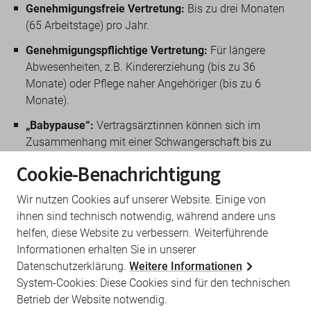
Genehmigungsfreie Vertretung:
Bis zu drei Monaten
(65 Arbeitstage) pro Jahr.
Genehmigungspflichtige Vertretung:
Für längere
Abwesenheiten, z.B. Kindererziehung (bis zu 36
Monate) oder Pflege naher Angehöriger (bis zu 6
Monate).
„Babypause“:
Vertragsärztinnen können sich im
Zusammenhang mit einer Schwangerschaft bis zu
einem Jahr ohne Genehmigung vertreten lassen. Die
Cookie-Benachrichtigung
Abwesenheit und die Vertretung muss jedoch zeitnah
der KVBB mitgeteilt werden.
Wir nutzen Cookies auf unserer Website. Einige von
ihnen sind technisch notwendig, während andere uns
Vertretung Psychotherapie
helfen, diese Website zu verbessern. Weiterführende
Informationen erhalten Sie in unserer
Datenschutzerklärung.
Weitere Informationen
Die Beziehung zwischen Menschen in
System-Cookies: Diese Cookies sind für den technischen
psychotherapeutischer Behandlung und ihren
Betrieb der Website notwendig.
Therapeutinnen und Therapeuten ist besonders eng.