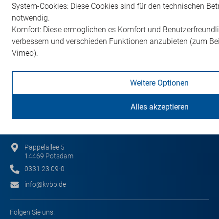
System-Cookies: Diese Cookies sind für den technischen Bet
Förderungen
notwendig.
Kostenerstattung von Teilnahmegebühren an Sprachkursen
PDF
Komfort: Diese ermöglichen es Komfort und Benutzerfreundli
und Weiterbildungsveranstaltungen im Rahmen der
Facharztweiterbildung sowie zur Gewährung eines
verbessern und verschieden Funktionen anzubieten (zum Be
Überbrückungsgeldes
Vimeo).
Weitere Optionen
Alles akzeptieren
Kassenärztliche Vereinigung Brandenburg
Körperschaft des öffentlichen Rechts
Pappelallee 5
14469 Potsdam
0331 23 09-0
info@kvbb.de
Folgen Sie uns!