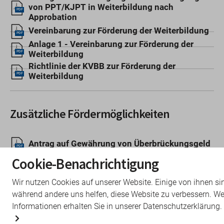
von PPT/KJPT in Weiterbildung nach
PDF
Approbation
Vereinbarung zur Förderung der Weiterbildung
PDF
Anlage 1 - Vereinbarung zur Förderung der
Weiterbildung
PDF
Richtlinie der KVBB zur Förderung der
Weiterbildung
PDF
Zusätzliche Fördermöglichkeiten
Antrag auf Gewährung von Überbrückungsgeld
PDF
Antrag auf Gewährung eines Zuschusses für
Cookie-Benachrichtigung
einen Sprachkurs
PDF
Antrag auf Erstattung finanzieller
Wir nutzen Cookies auf unserer Website. Einige von ihnen si
Aufwendungen für Weiterbildungskurse
PDF
während andere uns helfen, diese Website zu verbessern. We
Antrag auf Zertifizierung als KV RegioMed
Informationen erhalten Sie in unserer Datenschutzerklärung.
Lehrpraxis
PDF
Ausführungsbestimmungen zusätzliche