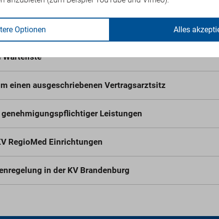
 Arztpraxis
ulassung als Vertragsarzt
tere Optionen
Alles akzepti
e Warteliste
m einen ausgeschriebenen Vertragsarztsitz
 genehmigungspflichtiger Leistungen
 KV RegioMed Einrichtungen
enregelung in der KV Brandenburg