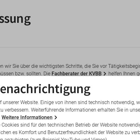
assung
n wir Sie über die wichtigsten Schritte, die Sie vor Tätigkeitsbeg
üssen bzw. sollten. Die
Fachberater der KVBB
helfen Ihnen g
ngelegenheiten so schnell und unkompliziert wie möglich zu reg
enachrichtigung
ntscheidungsfindungen stehen wir Ihnen mit Rat und Hilfe zur S
f unserer Website. Einige von ihnen sind technisch notwendig, 
s Arztregister
zu verbessern. Weiterführende Informationen erhalten Sie in unse
.
Weitere Informationen
igneten Standortes
 Cookies sind für den technischen Betrieb der Website notwendi
ichen es Komfort und Benutzerfreundlichkeit der Website zu ver
en anzubieten (zum Beispiel YouTube und Vimeo).