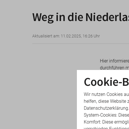
Weg in die Niederl
Aktualisiert am: 11.02.2025, 16:26 Uhr
Hier informiere
durchführen m
notwendigen A
Cookie-B
persönlichen E
Wir nutzen Cookies au
Eintrag in da
helfen, diese Website 
Datenschutzerklärung
Wahl des gee
System-Cookies: Diese
Komfort: Diese ermögl
verschieden Funktion