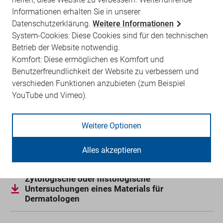
Antrag
Informationen erhalten Sie in unserer
Datenschutzerklärung.
Weitere Informationen
ist formlos zu stellen
System-Cookies: Diese Cookies sind für den technischen
Betrieb der Website notwendig.
Rechtsgrundlage
Komfort: Diese ermöglichen es Komfort und
Benutzerfreundlichkeit der Website zu verbessern und
EBM
verschieden Funktionen anzubieten (zum Beispiel
Leistungen sind für Fachärzte für Haut- und
YouTube und Vimeo).
Geschlechtskrankheiten berechnungsfähig, wenn sie
eine mindestens zweijährige dermatohistologische
Weitere Optionen
Weiterbildung nachweisen können.
Alles akzeptieren
Informationsblatt
Zytologische oder histologische
Untersuchungen eines Materials für
Dermatologen