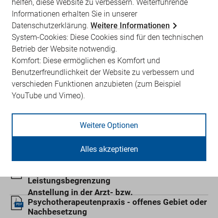
helfen, diese Website zu verbessern. Weiterführende
PDF
Zulassung Psychotherapeut
Informationen erhalten Sie in unserer
PDF
Datenschutzerklärung.
Weitere Informationen
System-Cookies: Diese Cookies sind für den technischen
Anstellung
Betrieb der Website notwendig.
Komfort: Diese ermöglichen es Komfort und
Benutzerfreundlichkeit der Website zu verbessern und
Anstellung im MVZ und Einrichtung nach § 402
verschieden Funktionen anzubieten (zum Beispiel
(ehem. 311er) - offenes Gebiet oder
PDF
YouTube und Vimeo).
Nachbesetzung
Anstellung in der Arzt- bzw.
Psychotherapeutenpraxis nach § 103 Abs. 4b
PDF
Weitere Optionen
SGB V
Anstellung im MVZ und Einrichtung nach § 402
(ehem. 311er) nach § 103 Abs. 4a SGB V
Alles akzeptieren
PDF
Anstellung in der Arzt- bzw.
Psychotherapeutenpraxis mit
PDF
Leistungsbegrenzung
Anstellung in der Arzt- bzw.
Psychotherapeutenpraxis - offenes Gebiet oder
PDF
Nachbesetzung