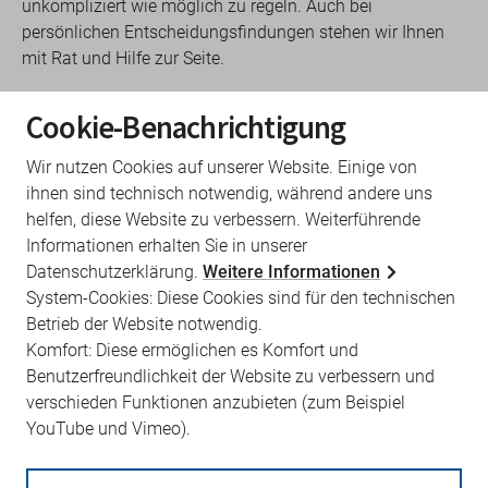
unkompliziert wie möglich zu regeln. Auch bei
persönlichen Entscheidungsfindungen stehen wir Ihnen
mit Rat und Hilfe zur Seite.
Eintrag in das Arztregister
Cookie-Benachrichtigung
Wir nutzen Cookies auf unserer Website. Einige von
Wahl des geeigneten Standortes
ihnen sind technisch notwendig, während andere uns
helfen, diese Website zu verbessern. Weiterführende
Barrierefreie Arztpraxis
Informationen erhalten Sie in unserer
Datenschutzerklärung.
Weitere Informationen
System-Cookies: Diese Cookies sind für den technischen
Antrag auf Zulassung als Vertragsarzt
Betrieb der Website notwendig.
Komfort: Diese ermöglichen es Komfort und
Eintrag in die Warteliste
Benutzerfreundlichkeit der Website zu verbessern und
verschieden Funktionen anzubieten (zum Beispiel
Bewerbung um einen ausgeschriebenen
YouTube und Vimeo).
Vertragsarztsitz