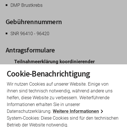
DMP Brustkrebs
Gebührennummern
SNR 96410 - 96420
Antragsformulare
Teilnahmeerklärung koordinierender
Vertragsarzt zum Behandlungsprogramm
Cookie-Benachrichtigung
Brustkrebs
Wir nutzen Cookies auf unserer Website. Einige von
ihnen sind technisch notwendig, während andere uns
Leitfaden
helfen, diese Website zu verbessern. Weiterführende
Informationen erhalten Sie in unserer
DMP Leitfaden für Ärztinnen, Ärzte und
Datenschutzerklärung.
Weitere Informationen
Praxisteams
System-Cookies: Diese Cookies sind für den technischen
Betrieb der Website notwendig.