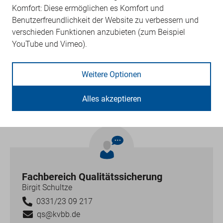
Komfort: Diese ermöglichen es Komfort und
Rechtsgrundlage
Benutzerfreundlichkeit der Website zu verbessern und
verschieden Funktionen anzubieten (zum Beispiel
Vertrag: 1.11. Strukturiertes Behandlungsprogramm
YouTube und Vimeo).
Brustkrebs
Informationsblatt
Weitere Optionen
DMP - Brustkrebs
Alles akzeptieren
Fachbereich Qualitätssicherung
Birgit Schultze
0331/23 09 217
qs@kvbb.de