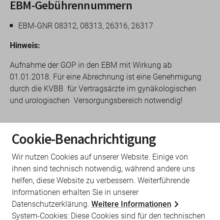
EBM-Gebührennummern
EBM-GNR 08312, 08313, 26316, 26317
Hinweis:
Aufnahme der GOP in den EBM mit Wirkung ab
01.01.2018. Für eine Abrechnung ist eine Genehmigung
durch die KVBB für Vertragsärzte im gynäkologischen
und urologischen Versorgungsbereich notwendig!
Antrag
Cookie-Benachrichtigung
ist formlos zu stellen
Wir nutzen Cookies auf unserer Website. Einige von
ihnen sind technisch notwendig, während andere uns
Rechtsgrundlage
helfen, diese Website zu verbessern. Weiterführende
Informationen erhalten Sie in unserer
EBM
Datenschutzerklärung.
Weitere Informationen
System-Cookies: Diese Cookies sind für den technischen
Die Berechnung der GOP 08312 und 26316 setzt eine