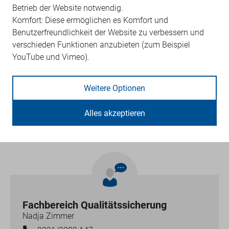
Betrieb der Website notwendig.
Genehmigung der KV voraus. Diese wird erteilt, wenn
Komfort: Diese ermöglichen es Komfort und
jährlich gegenüber der KV die Teilnahme an von der
Benutzerfreundlichkeit der Website zu verbessern und
jeweiligen Landesärztekammer anerkannten
verschieden Funktionen anzubieten (zum Beispiel
Fortbildungen zur Therapie von
YouTube und Vimeo).
Blasenfunktionsstörungen im Umfang von mindestens 8
CME-Punkten nachgewiesen wird.
Weitere Optionen
Informationsblatt
Alles akzeptieren
Transurethrale Therapie mit Botulinumtoxin
Fachbereich Qualitätssicherung
Nadja Zimmer