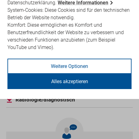
Datenschutzerklärung.
Weitere Informationen
Weitere Rechtsgrundlagen
System-Cookies: Diese Cookies sind für den technischen
Betrieb der Website notwendig.
Komfort: Diese ermöglichen es Komfort und
Bundesmantelvertrag-Ärzte
Benutzerfreundlichkeit der Website zu verbessern und
Qualitätssicherungs-Richtlinien der KBV
verschieden Funktionen anzubieten (zum Beispiel
Leitlinie der Bundesärztekammer zur
YouTube und Vimeo).
Qualitätssicherung in der Röntgendiagnostik
G-BA - Qualitätsprüfungs-Richtlinie
vertragsärztliche Versorgung
Weitere Optionen
Informationsblatt
Alles akzeptieren
Radiologie/diagnostisch