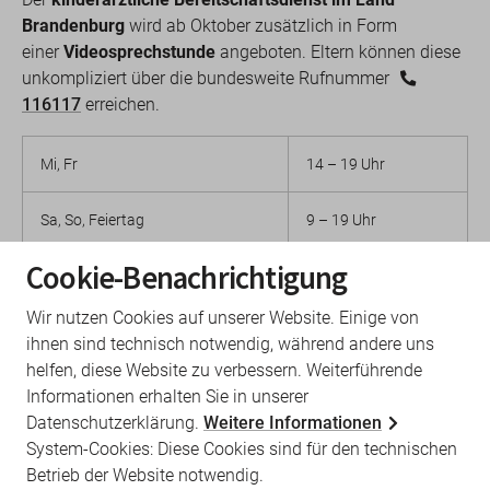
Brandenburg
wird ab Oktober zusätzlich in Form
einer
Videosprechstunde
angeboten. Eltern können diese
unkompliziert über die bundesweite Rufnummer
116117
erreichen.
Mi, Fr
14 – 19 Uhr
Sa, So, Feiertag
9 – 19 Uhr
sowie 24.12./ 31.12.
Cookie-Benachrichtigung
Für Familien, die eine persönliche Vorstellung außerhalb
Wir nutzen Cookies auf unserer Website. Einige von
der üblichen Sprechzeiten benötigen, gibt es ab
ihnen sind technisch notwendig, während andere uns
01.10.2025 in der ärztlichen
Bereitschaftspraxis am
helfen, diese Website zu verbessern. Weiterführende
Universitätsklinikum in Neuruppin
einen
Informationen erhalten Sie in unserer
kinderärztlichen Bereitschaftsdienst.
Datenschutzerklärung.
Weitere Informationen
System-Cookies: Diese Cookies sind für den technischen
Betrieb der Website notwendig.