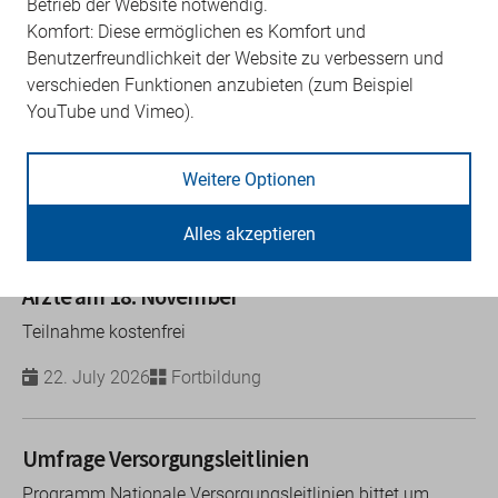
Betrieb der Website notwendig.
Komfort: Diese ermöglichen es Komfort und
Donanemab kann jetzt über den EBM
Benutzerfreundlichkeit der Website zu verbessern und
abgerechnet werden
verschieden Funktionen anzubieten (zum Beispiel
YouTube und Vimeo).
Voraussetzung für Abrechnung / Update: Anzeige zur
Durchführung der Infusionstherapie
Weitere Optionen
23. July 2026
Abrechnung
Verordnungen
Alles akzeptieren
KVBB-Thementag für angestellte Ärztinnen und
Ärzte am 18. November
Teilnahme kostenfrei
22. July 2026
Fortbildung
Umfrage Versorgungsleitlinien
Programm Nationale Versorgungsleitlinien bittet um