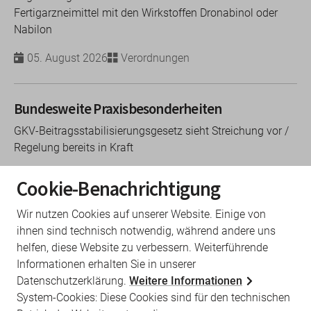
Fertigarzneimittel mit den Wirkstoffen Dronabinol oder
Nabilon
05. August 2026
Verordnungen
Bundesweite Praxisbesonderheiten
GKV-Beitragsstabilisierungsgesetz sieht Streichung vor /
Regelung bereits in Kraft
05. August 2026
Verordnungen
Cookie-Benachrichtigung
Wir nutzen Cookies auf unserer Website. Einige von
WP-Unterlagen (Statistiken zur
ihnen sind technisch notwendig, während andere uns
Wirtschaftlichkeit)
helfen, diese Website zu verbessern. Weiterführende
Informationen erhalten Sie in unserer
Behandlungsweise
Datenschutzerklärung.
Weitere Informationen
05. August 2026
Verordnungen
System-Cookies: Diese Cookies sind für den technischen