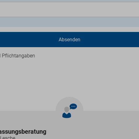
Absenden
d Pflichtangaben
lassungsberatung
 Lesche