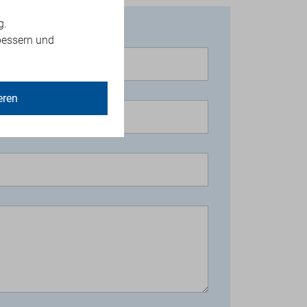
g.
bessern und
eren