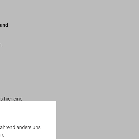
 und
n:
 hier eine
.
während andere uns
rer