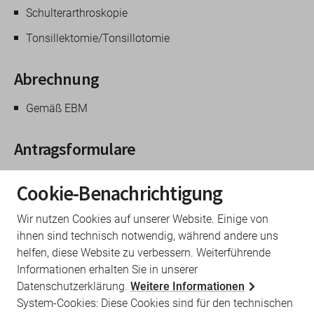
Schulterarthroskopie
Tonsillektomie/Tonsillotomie
Abrechnung
Gemäß EBM
Antragsformulare
Antrag Zweitmeinung Amputationen beim
Cookie-Benachrichtigung
Diabetischen Fußsyndrom
Antrag Zweitmeinung Aortenaneurysmen
Wir nutzen Cookies auf unserer Website. Einige von
Antrag Zweitmeinung Cholezystektomie
Antrag Zweitmeinung Eingriffe an der
ihnen sind technisch notwendig, während andere uns
Wirbelsäule
helfen, diese Website zu verbessern. Weiterführende
Antrag Zweitmeinung bei Hüftgelenkersatz
Informationen erhalten Sie in unserer
Antrag Zweitmeinung Hysterektomie
Datenschutzerklärung.
Weitere Informationen
Antrag Zweitmeinung Implantation
System-Cookies: Diese Cookies sind für den technischen
Herzschrittmacher, Defibrillator oder CRT-