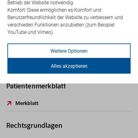
Aggregat
Betrieb der Website notwendig.
Antrag Karotis-Revaskularisation
Komfort: Diese ermöglichen es Komfort und
gültig ab 1.10.2025
Benutzerfreundlichkeit der Website zu verbessern und
Antrag Zweitmeinung Implantation
verschieden Funktionen anzubieten (zum Beispiel
Knieendoprothese
YouTube und Vimeo).
Antrag Zweitmeinung bei planbaren Eingriffen
am Herzen
Antrag Zweitmeinung Prostatakarzinom
Weitere Optionen
Antrag Zweitmeinung Schulterarthroskopie
Antrag Zweitmeinung Tonsillotomie und
Tonsillektomie
Alles akzeptieren
Patientenmerkblatt
Merkblatt
Rechtsgrundlagen