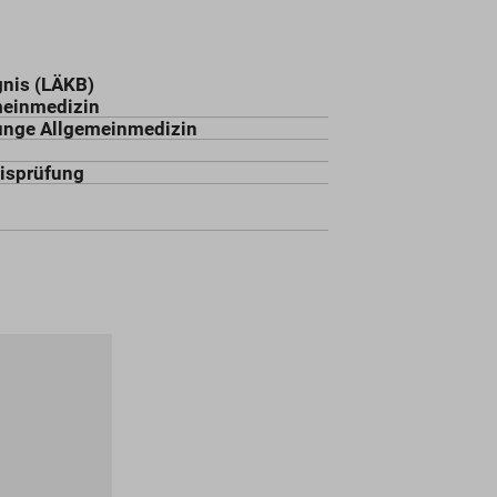
nis (LÄKB)
meinmedizin
unge Allgemeinmedizin
nisprüfung