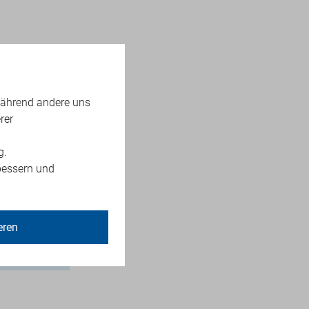
während andere uns
rer
le Ärzte
ern. Nur
g.
wichtige
bessern und
nahmen
eren