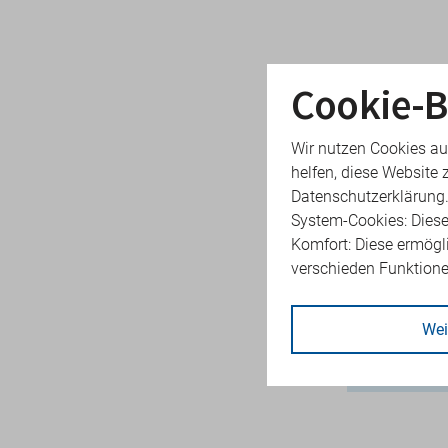
Cookie-B
Konta
Wir nutzen Cookies au
helfen, diese Website 
Ob neue E
Datenschutzerklärung
in Weiterb
System-Cookies: Diese
mit einem
Komfort: Diese ermögl
Themen i
verschieden Funktion
kontaktie
Änderunge
Wei
arzt-