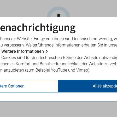
enachrichtigung
kt bei KVBB aktuell?
f unserer Website. Einige von ihnen sind technisch notwendig, 
zu verbessern. Weiterführende Informationen erhalten Sie in unse
-Mail-Adresse, Umzug oder andere Telefonnummer: Wir bitten al
.
Weitere Informationen
ildung, uns zeitnah mitzuteilen, falls sich Ihre Kontaktdaten änd
 Cookies sind für den technischen Betrieb der Website notwendi
 aktuellen Verteiler können wir Sie schnell und zuverlässig über 
ichen es Komfort und Benutzerfreundlichkeit der Website zu ver
nformieren oder wegen Anstellungsangeboten oder Praxisüber
en anzubieten (zum Beispiel YouTube und Vimeo).
ren.
n Ihrer Kontaktdaten übermitteln Sie uns am besten per E-Mail:
tere Optionen
Alles akzepti
werden@kvbb.de