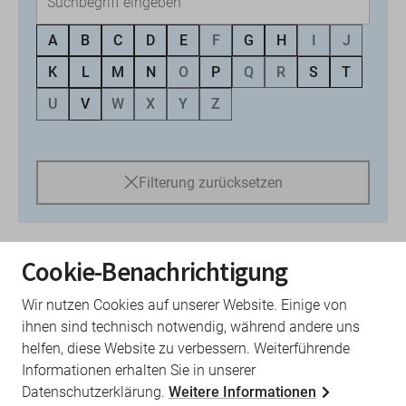
A
B
C
D
E
F
G
H
I
J
K
L
M
N
O
P
Q
R
S
T
U
V
W
X
Y
Z
Filterung zurücksetzen
34 Themen
Cookie-Benachrichtigung
Wir nutzen Cookies auf unserer Website. Einige von
Ärztlicher Bereitschaftsdienst (BD)
ihnen sind technisch notwendig, während andere uns
helfen, diese Website zu verbessern. Weiterführende
Informationen erhalten Sie in unserer
Asylbewerber mit elektronischer
Datenschutzerklärung.
Weitere Informationen
Gesundheitskarte