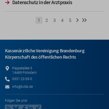
Datenschutz in der Arztpraxis
Nächste
Letzte Seit
1
2
3
4
5
Seite
Kassenärztliche Vereinigung Brandenburg
Körperschaft des öffentlichen Rechts
Pappelallee 5
14469 Potsdam
0331 23 09-0
info@kvbb.de
Folgen Sie uns!