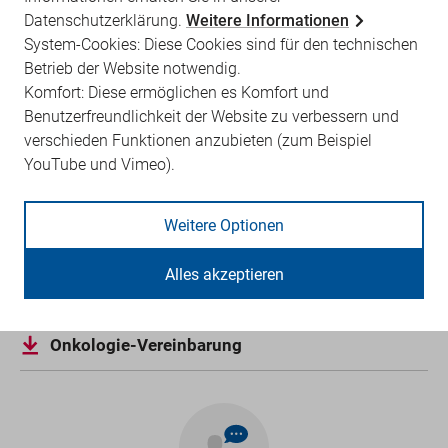
Datenschutzerklärung.
Weitere Informationen
Rechtsgrundlage
System-Cookies: Diese Cookies sind für den technischen
Betrieb der Website notwendig.
Vereinbarung über die qualifizierte ambulante
Komfort: Diese ermöglichen es Komfort und
Versorgung krebskranker Patienten
Benutzerfreundlichkeit der Website zu verbessern und
verschieden Funktionen anzubieten (zum Beispiel
YouTube und Vimeo).
Weitere Rechtsgrundlagen
Vereinbarung zur Regelung der onkologischen
Weitere Optionen
Nachsorge im Land Brandenburg
Alles akzeptieren
Informationsblatt
Onkologie-Vereinbarung