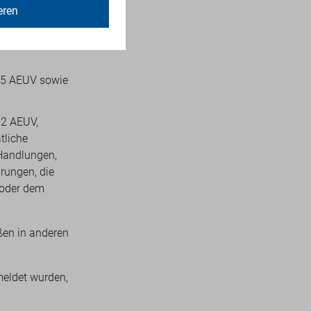
eren
 Netz- und
325 AEUV sowie
 2 AEUV,
tliche
 Handlungen,
arungen, die
l oder dem
ßen in anderen
meldet wurden,