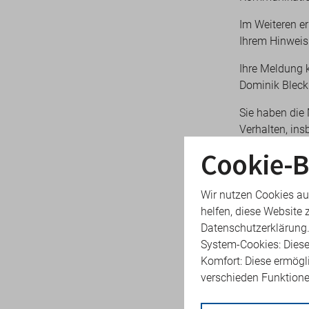
Im Weiteren e
Ihrem Hinweis
Ihre Meldung 
Dominik Bleckm
Sie haben die
Verhalten, in
Cookie-B
Öffentliche
Finanzdiens
Wir nutzen Cookies au
Geldwäsche 
helfen, diese Website 
Produktsich
Datenschutzerklärung
System-Cookies: Diese
Verkehrssic
Komfort: Diese ermögl
Umweltsch
verschieden Funktion
Tiergesundh