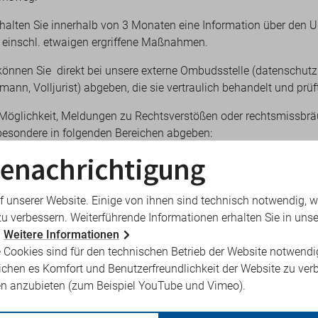
rhalten Sie innerhalb von 3 Monaten eine Information über den
 einschl. etwaigen ergriffene Maßnahmen.
können Sie direkt bei unsere externe Ombudsstelle (datenschut
ann, Volljurist) abgeben, die sie vertraulich behandelt und prüf
 Möglichkeit, Meldungen zu Rechtsverstößen oder rechtsmissbr
sbesondere in folgenden Bereichen abgeben:
enachrichtigung
s Auftragswesen
tleistungen, Finanzprodukte und Finanzmärkte sowie Verhinde
f unserer Website. Einige von ihnen sind technisch notwendig, 
und Terrorismusfinanzierung,
zu verbessern. Weiterführende Informationen erhalten Sie in unse
erheit und -konformität
.
Weitere Informationen
 Cookies sind für den technischen Betrieb der Website notwendi
herheit
ichen es Komfort und Benutzerfreundlichkeit der Website zu ver
utz
en anzubieten (zum Beispiel YouTube und Vimeo).
eit und öffentliche Gesundheit