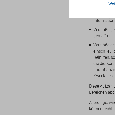
Wei
Verbrauche
Schutz der 
Informatio
Verstöße ge
gemäß den 
Verstöße ge
einschließl
Beihilfen, 
die die Kör
darauf abzie
Zweck des g
Diese Aufzähl
Bereichen abg
Allerdings, wi
können rechtl