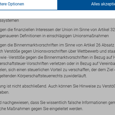
tere Optionen
Alles akzepti
rschutz
Privatsphäre und personenbezogener Daten sowie Sicherheit von
nssystemen
gen die finanziellen Interessen der Union im Sinne von Artikel 
genaueren Definitionen in einschlägigen Unionsmaßnahmen
gen die Binnenmarktvorschriften im Sinne von Artikel 26 Absatz
ich Verstöße gegen Unionsvorschriften über Wettbewerb und staa
sowie -Verstöße gegen die Binnenmarktvorschriften in Bezug auf
perschaftsteuer-Vorschriften verletzen oder in Bezug auf Vereinb
len, sich einen steuerlichen Vorteil zu verschaffen, der dem Zie
eltenden Körperschaftsteuerrechts zuwiderläuft.
ung ist nicht abschließend. Auch können Sie Hinweise zu Verstö
eben.
rd nachgewiesen, dass Sie wissentlich falsche Informationen ge
iche Maßnahmen gegen Sie eingeleitet werden.