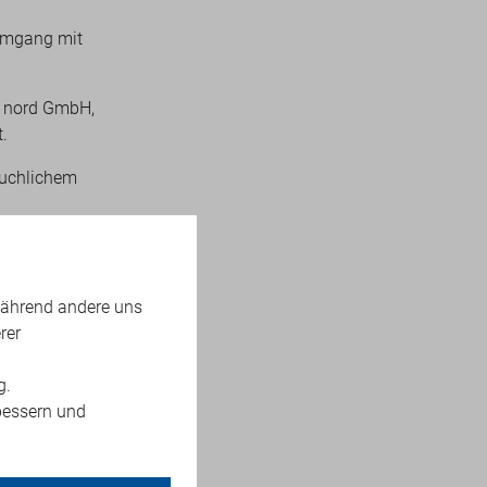
 Umgang mit
z nord GmbH,
t.
äuchlichem
rung von
während andere uns
rer
g.
bessern und