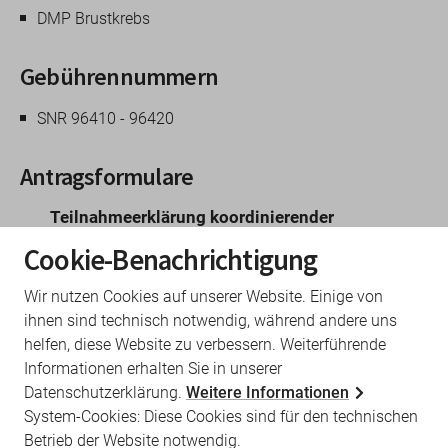
DMP Brustkrebs
Gebührennummern
SNR 96410 - 96420
Antragsformulare
Teilnahmeerklärung koordinierender
Vertragsarzt zum Behandlungsprogramm
Cookie-Benachrichtigung
Brustkrebs
Wir nutzen Cookies auf unserer Website. Einige von
ihnen sind technisch notwendig, während andere uns
Leitfaden
helfen, diese Website zu verbessern. Weiterführende
Informationen erhalten Sie in unserer
DMP Leitfaden für Ärztinnen, Ärzte und
Datenschutzerklärung.
Weitere Informationen
Praxisteams
System-Cookies: Diese Cookies sind für den technischen
Betrieb der Website notwendig.