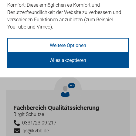
Komfort: Diese ermöglichen es Komfort und
Rechtsgrundlage
Benutzerfreundlichkeit der Website zu verbessern und
verschieden Funktionen anzubieten (zum Beispiel
Vertrag: 1.11. Strukturiertes Behandlungsprogramm
YouTube und Vimeo).
Brustkrebs
Informationsblatt
Weitere Optionen
DMP - Brustkrebs
Alles akzeptieren
Fachbereich Qualitätssicherung
Birgit Schultze
0331/23 09 217
qs@kvbb.de