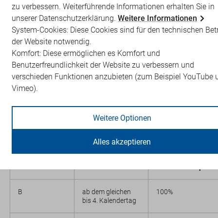
zu verbessern. Weiterführende Informationen erhalten Sie in
genannten Buchstaben zur Abrechnung verwendet.
unserer Datenschutzerklärung.
Weitere Informationen
Der Zuschlag ist nicht berechnungsfähig, wenn der
System-Cookies: Diese Cookies sind für den technischen Bet
vermittelte Patient in der derselben Facharztpraxis
der Website notwendig.
(Arztgruppe) in demselben Quartal bereits behandelt
Komfort: Diese ermöglichen es Komfort und
wurde.
Benutzerfreundlichkeit der Website zu verbessern und
verschieden Funktionen anzubieten (zum Beispiel YouTube 
Wie bisher gilt: Der Facharzt, bei dem der Hausarzt einen
Vimeo).
Termin vereinbart, darf nicht in derselben
Vertragsarztpraxis/MVZ tätig sein wie der Hausarzt.
Weitere Optionen
Kennzeichnung
Frist für die
Zuschlag auf die
Behandlung ab
jeweilige
Alles akzeptieren
Terminvermittlung
altersgruppenspezi
Versicherten-, Grun
bzw. Konsiliarpaus
B
ab dem gleichen
100%
bis 4. Kalendertag