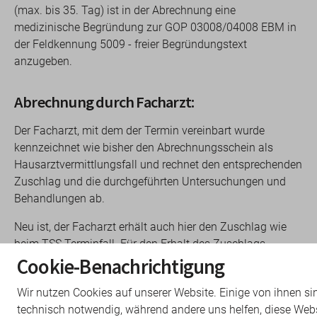
(max. bis 35. Tag) ist in der Abrechnung eine
medizinische Begründung zur GOP 03008/04008 EBM in
der Feldkennung 5009 - freier Begründungstext
anzugeben.
Abrechnung durch Facharzt:
Der Facharzt, mit dem der Termin vereinbart wurde
kennzeichnet wie bisher den Abrechnungsschein als
Hausarztvermittlungsfall und rechnet den entsprechenden
Zuschlag und die durchgeführten Untersuchungen und
Behandlungen ab.
Neu ist, der Facharzt erhält auch hier den Zuschlag wie
beim TSS Terminfall. Für den Erhalt des Zuschlags
werden die bekannten in den arztgruppenspezifischen
Cookie-Benachrichtigung
Kapiteln 4 bis 27 (mit Ausnahme von Kapitel 12 und 19)
Wir nutzen Cookies auf unserer Website. Einige von ihnen si
und in den Abschnitten 1.3 und 30.7 des EBM
technisch notwendig, während andere uns helfen, diese Web
abgebildeten GOP mit dem entsprechenden unten