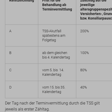
Kennzeichnung
Frist für die
Zuschlag auf die
Behandlung ab
jeweilige
Terminvermittlung
altersgruppenspezi
Versicherten-, Grun
bzw. Konsiliarpaus
A
TSS-Akutfall
200%
spätestens am
Folgetag
B
ab dem gleichen
100%
bis 4. Kalendertag
C
vom 5. bis 14.
80%
Kalendertag
D
vom 15. bis 35.
40%
Kalendertag
Der Tag nach der Terminvermittlung durch die TSS gilt
jeweils als erster Zähltag.