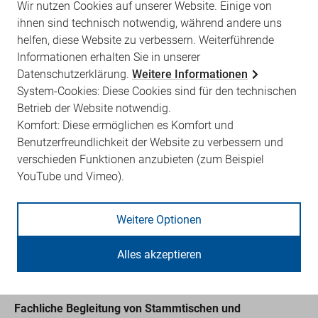
Wir nutzen Cookies auf unserer Website. Einige von
ihnen sind technisch notwendig, während andere uns
Information zum Leistungsrecht der GKV nach
helfen, diese Website zu verbessern. Weiterführende
telefonischer oder schriftlicher Anfrage
Informationen erhalten Sie in unserer
Arzneimittelberatungen (Wunschberatungen bei
Datenschutzerklärung.
Weitere Informationen
auffälligen Statistiken)
System-Cookies: Diese Cookies sind für den technischen
Betrieb der Website notwendig.
Informationen und Beratung zu Fragen der
Komfort: Diese ermöglichen es Komfort und
Wirtschaftlichkeitsprüfungen
Benutzerfreundlichkeit der Website zu verbessern und
Erklärung der Verordnungsstatistiken (VOAM)
verschieden Funktionen anzubieten (zum Beispiel
YouTube und Vimeo).
Beratung/Begleitung im Rahmen der
Wirtschaftlichkeitsprüfung
Weitere Optionen
Wir unterstützen die Mitglieder bei der Erarbeitung von
Stellungnahmen und Widerspruchsbegründungen, zu
Alles akzeptieren
Fristen und Abläufen von Prüfungen oder zur
Geltendmachung von Rechten im Prüfverfahren.
Fachliche Begleitung von Stammtischen und