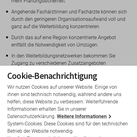
mehr Planungssicherheit.
Angehende Fachärztinnen und Fachärzte können sich
durch den geringeren Organisationsaufwand voll und
ganz auf die Weiterbildung konzentrieren.
Durch das auf eine Region konzentrierte Angebot
entfällt die Notwendigkeit von Umzügen.
In den Weiterbildungsnetzwerken bekommen Sie
Zugang zu verschiedenen Zusatzangeboten
(Stammtische, Schulungen und Seminare,
Cookie-Benachrichtigung
Unterstützung bei Kinderbetreuung und
Wohnplatzsuche, Mobilitätsangebote, etc.).
Wir nutzen Cookies auf unserer Website. Einige von
ihnen sind technisch notwendig, während andere uns
Unten aufgeführt finden Sie alle
helfen, diese Website zu verbessern. Weiterführende
Weiterbildungsnetzwerke in Brandenburg mit
Informationen erhalten Sie in unserer
sämtlichen Detailinformationen und Kontaktdaten.
Datenschutzerklärung.
Weitere Informationen
System-Cookies: Diese Cookies sind für den technischen
Betrieb der Website notwendig.
Brandenburg a. d. Havel