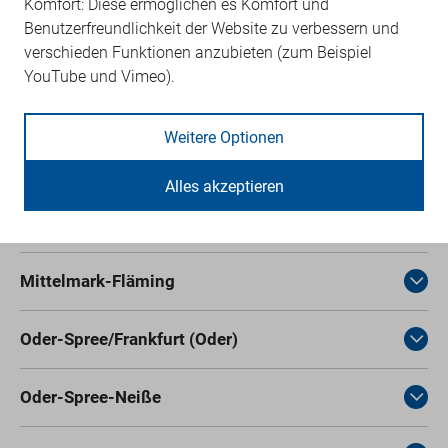
Komfort: Diese ermöglichen es Komfort und
Benutzerfreundlichkeit der Website zu verbessern und
Dahme-Spreewald
verschieden Funktionen anzubieten (zum Beispiel
YouTube und Vimeo).
Havelland
Weitere Optionen
Lübben-Lübbenau
Alles akzeptieren
Märkisch Oderland
Mittelmark-Fläming
Oder-Spree/Frankfurt (Oder)
Oder-Spree-Neiße