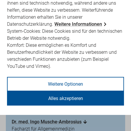
Dr. med. Miriam Gottberg
ihnen sind technisch notwendig, während andere uns
Kinder-u. Jugendlichenpsychotherapeutin
helfen, diese Website zu verbessern. Weiterführende
Informationen erhalten Sie in unserer
Dr./Rußland Elena Grigoryan
Datenschutzerklärung.
Weitere Informationen
Fachärztin für Innere Medizin/Hausärztin
System-Cookies: Diese Cookies sind für den technischen
Thomas Hoffmann
Betrieb der Website notwendig.
Facharzt für Allgemeinmedizin
Komfort: Diese ermöglichen es Komfort und
KV RegioMed Lehrpraxis
Benutzerfreundlichkeit der Website zu verbessern und
verschieden Funktionen anzubieten (zum Beispiel
Dr. med. Marina Höhne
YouTube und Vimeo).
Facharzt für Allgemeinmedizin
Dr. med. Volker Kleine
Weitere Optionen
Innere Medizin/HA
Dipl.-Med. Kornelia List
Alles akzeptieren
Fachärztin für Allgemeinmedizin und Kinder- u.
Jugendmedizin
Dr. med. Ingo Musche-Ambrosius
Facharzt für Allgemeinmedizin