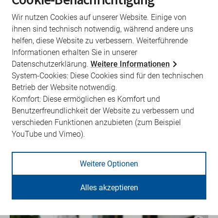
Wir nutzen Cookies auf unserer Website. Einige von
ihnen sind technisch notwendig, während andere uns
helfen, diese Website zu verbessern. Weiterführende
Informationen erhalten Sie in unserer
Datenschutzerklärung.
Weitere Informationen
System-Cookies: Diese Cookies sind für den technischen
Betrieb der Website notwendig.
Komfort: Diese ermöglichen es Komfort und
Benutzerfreundlichkeit der Website zu verbessern und
© KVBB / Kathleen Friedrich
verschieden Funktionen anzubieten (zum Beispiel
Dr. med. Stefan Roßbach-Kurschat
YouTube und Vimeo).
Stellvertretender Vorsitzender des Vorstandes
Weitere Optionen
Facharzt für Allgemeinmedizin
Alles akzeptieren
Nauen OT Börnicke