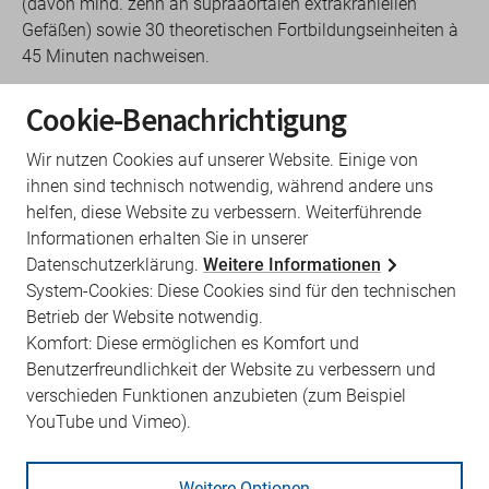
(davon mind. zehn an supraaortalen extrakraniellen
Gefäßen) sowie 30 theoretischen Fortbildungseinheiten à
45 Minuten nachweisen.
Die Indikationsstellung im Rahmen der Zweitmeinung
Cookie-Benachrichtigung
erfolgt interdisziplinär unter Einbeziehung eines
Neurologen oder einer Neurologin. Falls erforderlich,
Wir nutzen Cookies auf unserer Website. Einige von
können auch Ärzte aus den oben genannten
ihnen sind technisch notwendig, während andere uns
Fachrichtungen hinzugezogen werden. Die Leistung
helfen, diese Website zu verbessern. Weiterführende
umfasst die Sichtung vorhandener Befunde, ein
Informationen erhalten Sie in unserer
Anamnesegespräch und gegebenenfalls zusätzliche
Datenschutzerklärung.
Weitere Informationen
Untersuchungen, die zur Indikationsstellung zwingend
System-Cookies: Diese Cookies sind für den technischen
erforderlich sind.
Betrieb der Website notwendig.
Komfort: Diese ermöglichen es Komfort und
Der indikationsstellende Arzt als
Erstmeiner
muss den
Benutzerfreundlichkeit der Website zu verbessern und
Patienten über den Rechtsanspruch auf eine zweite
verschieden Funktionen anzubieten (zum Beispiel
Meinung informieren und beraten. Wird eine
YouTube und Vimeo).
Zweitmeinung gewünscht, stellt er alle Befunde
zusammen, die der Zweitmeiner benötigt. Er kann für die
Beratung und Aufklärung im Zusammenhang mit dem
Weitere Optionen