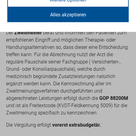
ärztlichen Zweitmeinungsverfahren die
Gebührenordnungsposition (GOP)
01645M
(9,30 Euro)
Alles akzeptieren
einmal im Krankheitsfall abrechnen.
Der
Zweitmeiner
berät und informiert den Patienten zum
empfohlenen Eingriff und möglichen Therapie- oder
Handlungsalternativen so, dass dieser eine Entscheidung
treffen kann. Für die Abrechnung nutzt der Arzt die
reguläre Pauschale seiner Fachgruppe ( Versicherten-,
Grund- oder Konsiliarpauschale), welche durch
medizinisch begründete Zusatzleistungen natürlich
ergänzt werden kann. Die Kennzeichnung aller im
Zweitmeinungsverfahren durchgeführten und
abgerechneten Leistungen erfolgt durch die
GOP 88200M
und ist als Freitextcode (KVDT-Feldkennung 5009) für die
Zweitmeinung spezifisch zu kennzeichnen.
Die Vergütung erfolgt
vorerst extrabudgetär.