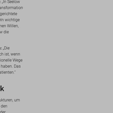
:
„In Seelow
ransformation
gerichtete
ln wichtige
en Willen,
w die
n:
„Die
ch ist, wenn
ionelle Wege
k haben. Das
tienten.“
ck
ukturen, um
 den
der