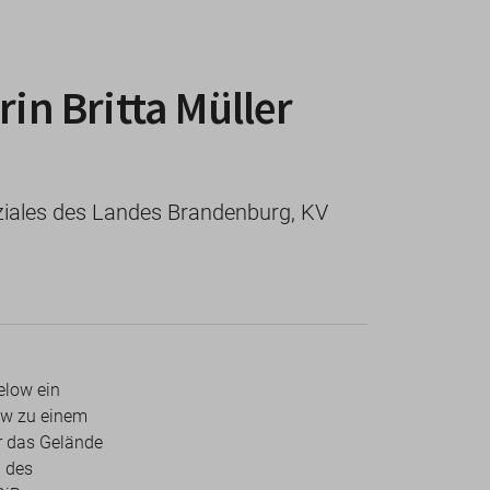
n Britta Müller
iales des Landes Brandenburg, KV
elow ein
ow zu einem
r das Gelände
n des