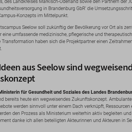
, des Landkreises Märkisch‑Oderland sowie den Partnern der ‚I
sundheitsversorgung in Brandenburg GbR‘ die Umsetzungsschritt
 Campus‑Konzepts im Mittelpunkt.
tscampus Seelow soll zukünftig der Bevölkerung vor Ort als zen
für eine umfassende medizinische, pflegerische und therapeutis
e Transformation haben sich die Projektpartner einen Zeitrahmen
.
 Ideen aus Seelow sind wegweisen
tskonzept
, Ministerin für Gesundheit und Soziales des Landes Brandenbu
nd bereits heute ein wegweisendes Zukunftskonzept. Ambulante
ebote werden sinnvoll unter einem Dach verknüpft, Ressourcen e
erden den Prozess als Ministerium weiterhin aktiv begleiten und
ment danke ich allen beteiligten Akteurinnen und Akteuren in S