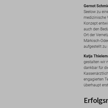
Gernot Schmid
Seelow zu ein
medizinische 
Konzept entwic
auch den Bedü
Ort der Vernet
Märkisch-Oder
aufgestellt zu 
Katja Thiele
gestalten wir 
dankbar für di
Kassenärztlic
engagierten T
überhaupt ers
Erfolg