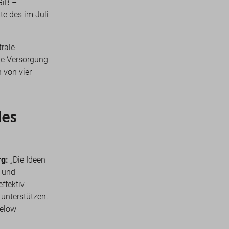
GiB –
e des im Juli
trale
che Versorgung
 von vier
des
rg:
„Die Ideen
 und
ffektiv
 unterstützen.
eelow