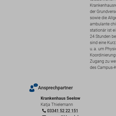
Krankenhausre
der Grundvers
sowie die Allg
ambulante chir
stationär ist 
24 Stunden be
sind eine Kur
u. a. um Phys
Koordinierung
Zugang zu weit
des Campus‑K
Ansprechpartner
Krankenhaus Seelow
Katja Thielemann
03341 52 22 151