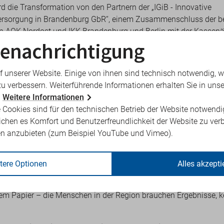
rd die Transformation von den Partnern der „IGiB - Innovative
ersorgung in Brandenburg GbR“, einem Zusammenschluss der b
 AOK Nordost und IKK Brandenburg und Berlin mit der Kassenä
enachrichtigung
andenburg. Die IGiB-Partner haben es sich zur Aufgabe gemacht,
feste Gesundheitsversorgung in Brandenburg zu entwickeln und
lung von Landkrankenhäusern der Grundversorgung sieht die IG
f unserer Website. Einige von ihnen sind technisch notwendig, 
ung vorhandener medizinischer, personeller, räumlicher und dia
zu verbessern. Weiterführende Informationen erhalten Sie in unse
oraussetzung dafür ist ausreichender Gestaltungs‑ und
.
Weitere Informationen
pielraum für die Akteure vor Ort.
 Cookies sind für den technischen Betrieb der Website notwendi
ichen es Komfort und Benutzerfreundlichkeit der Website zu ver
ger, Vorsitzende der KVBB
: „Der Gesundheitscampus Seelow zeigt
en anzubieten (zum Beispiel YouTube und Vimeo).
sorgung zukunftsfähig gestaltet werden kann: Ambulante und sta
den nicht nur verzahnt, sondern gezielt so entwickelt, dass sie 
Bedarf der Bevölkerung abdecken. Entscheidend ist, dass alle Ak
tere Optionen
Alles akzepti
nd die Mittel erhalten, diese Angebote kontinuierlich auszubauen
nd ergänzende Finanzierung bleibt ein solches Potenzial jedoch 
em Papier – die Menschen in der Region brauchen Ergebnisse, k