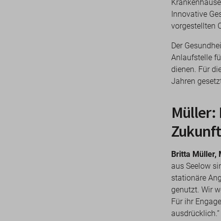
Krankenhauses
Innovative Ge
vorgestellten
Der Gesundhei
Anlaufstelle 
dienen. Für di
Jahren gesetzt
Müller:
Zukunf
Britta Müller
aus Seelow si
stationäre Ang
genutzt. Wir w
Für ihr Engage
ausdrücklich.“