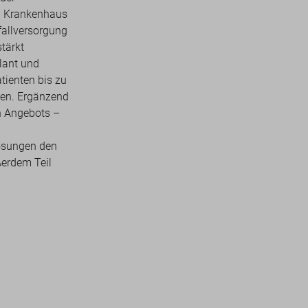
in Krankenhaus
fallversorgung
tärkt
lant und
tienten bis zu
en. Ergänzend
n Angebots –
Lösungen den
ßerdem Teil