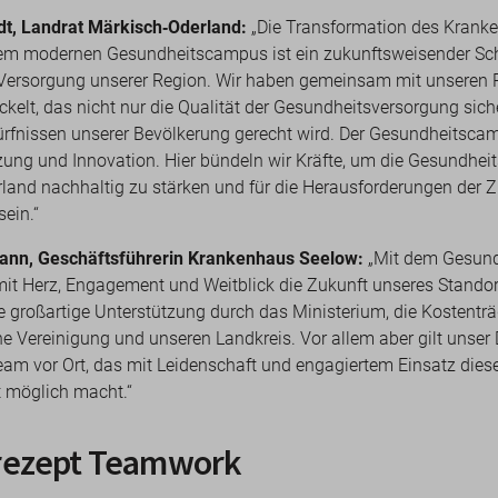
t, Landrat Märkisch
‑
Oderland:
„Die Transformation des Krank
em modernen Gesundheitscampus ist ein zukunftsweisender Schri
Versorgung unserer Region. Wir haben gemeinsam mit unseren P
kelt, das nicht nur die Qualität der Gesundheitsversorgung sich
rfnissen unserer Bevölkerung gerecht wird. Der Gesundheitscam
zung und Innovation. Hier bündeln wir Kräfte, um die Gesundheit
land nachhaltig zu stärken und für die Herausforderungen der Z
sein.“
mann, Geschäftsführerin Krankenhaus Seelow:
„Mit dem Gesun
mit Herz, Engagement und Weitblick die Zukunft unseres Standor
e großartige Unterstützung durch das Ministerium, die Kostenträg
he Vereinigung und unseren Landkreis. Vor allem aber gilt unse
eam vor Ort, das mit Leidenschaft und engagiertem Einsatz dies
t möglich macht.“
srezept Teamwork