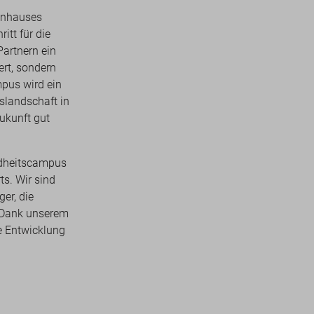
enhauses
tt für die
artnern ein
ert, sondern
pus wird ein
slandschaft in
ukunft gut
dheitscampus
ts. Wir sind
er, die
r Dank unserem
e Entwicklung