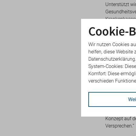
Unterstützt wi
Gesundheitsv
Krankenkassen
Cookie-B
Vereinigung Br
eine zukunfts
In der Umwand
Wir nutzen Cookies au
optimale Nutz
helfen, diese Website 
Ressourcen. V
Datenschutzerklärung
Finanzierungss
System-Cookies: Diese
Komfort: Diese ermögl
Catrin Steini
verschieden Funktion
regionale Ver
Strukturen wer
tatsächlichen 
Wei
die Freiheit u
verlässliche u
Konzept auf d
Versprechen.“