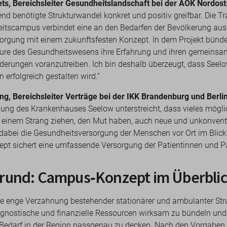
s, Bereichsleiter Gesundheitslandschaft bei der AOK Nordost
end benötigte Strukturwandel konkret und positiv greifbar. Die T
tscampus verbindet eine an den Bedarfen der Bevölkerung aus
sorgung mit einem zukunftsfesten Konzept. In dem Projekt bünde
eure des Gesundheitswesens ihre Erfahrung und ihren gemeinsam
derungen voranzutreiben. Ich bin deshalb überzeugt, dass Seelo
 erfolgreich gestalten wird.“
ng, Bereichsleiter Verträge bei der IKK Brandenburg und Berli
lung des Krankenhauses Seelow unterstreicht, dass vieles mögli
n einem Strang ziehen, den Mut haben, auch neue und unkonvent
dabei die Gesundheitsversorgung der Menschen vor Ort im Blic
t sichert eine umfassende Versorgung der Patientinnen und Pa
rund: Campus‑Konzept im Überbli
ine enge Verzahnung bestehender stationärer und ambulanter Str
iagnostische und finanzielle Ressourcen wirksam zu bündeln und
 Bedarf in der Region passgenau zu decken. Nach den Vorgaben 