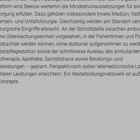
form wird Seelow weiterhin die Mindestvoraussetzungen für e
orgung erfüllen. Dazu gehören insbesondere Innere Medizin, Not
emein‑ und Unfallchirurgie. Gleichzeitig werden am Standort vers
urgische Eingriffe erbracht. An der Schnittstelle zwischen ambu
eine Überwachungseinheit vorgesehen, in der Patientinnen und Pa
obachtet werden können, ohne stationär aufgenommen zu werd
zzeitpflegestation sowie der schrittweise Ausbau des ambulante
iotherapie, Apotheke, Sanitätshaus sowie Beratungs‑ und
sleistungen – geplant. Perspektivisch sollen telemedizinische 
eren Leistungen erleichtern. Ein Weiterbildungsnetzwerk ist au
onzepts.