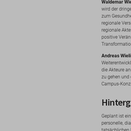
Waldemar Wiet
wird der dring
zum Gesundhei
regionale Ver
regionale Akt
positive Verän
Transformation
Andreas Wieli
Weiterentwick
die Akteure a
zu gehen und 
Campus-Konzep
Hinterg
Geplant ist e
personelle, d
tatsächlichen