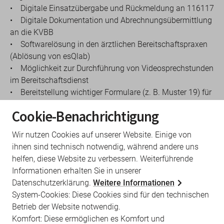
• Digitale Einsatzübergabe und Rückmeldung an 116117
• Digitale Dokumentation und Abrechnungsübermittlung
an die KVBB
• Softwarelösung in den ärztlichen Bereitschaftspraxen
(Ablösung von esQlab)
• Möglichkeit zur Durchführung von Videosprechstunden
im Bereitschaftsdienst
• Bereitstellung wichtiger Formulare (z. B. Muster 19) für
weiterbehandelnde Praxen
Cookie-Benachrichtigung
• Verbesserte Übersicht und effizientere Abläufe im
Dienstalltag
Wir nutzen Cookies auf unserer Website. Einige von
ihnen sind technisch notwendig, während andere uns
Die Einführung erfolgt regional gestaffelt voraussichtlich
helfen, diese Website zu verbessern. Weiterführende
über einen Zeitraum von einem Jahr, um einen
Informationen erhalten Sie in unserer
reibungslosen Übergang sicherzustellen.
Datenschutzerklärung.
Weitere Informationen
Für folgende BD-Regionen ist der Starttermin auf den
System-Cookies: Diese Cookies sind für den technischen
01.07.2026 festgelegt:
Betrieb der Website notwendig.
• Prignitz
Komfort: Diese ermöglichen es Komfort und