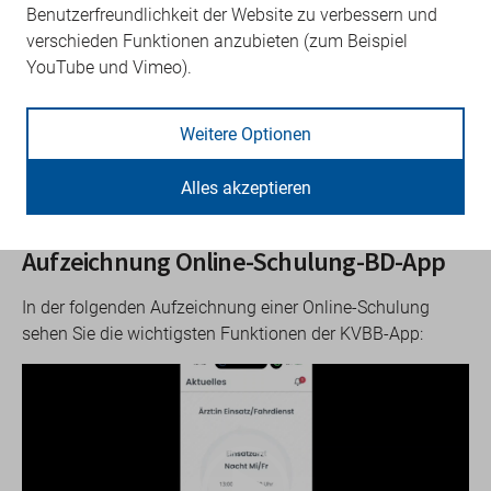
• Ruppin/Oberhavel
Benutzerfreundlichkeit der Website zu verbessern und
• Dahme/Teltow
verschieden Funktionen anzubieten (zum Beispiel
• Kinder Video-Bereitschaftsdienst
YouTube und Vimeo).
Weitere Optionen
Häufige Fragen
Nutzerhandbuch Dienstplanungsmodul der
KVBB-App
Alles akzeptieren
Aufzeichnung Online-Schulung-BD-App
In der folgenden Aufzeichnung einer Online-Schulung
sehen Sie die wichtigsten Funktionen der KVBB-App:
Video
Player