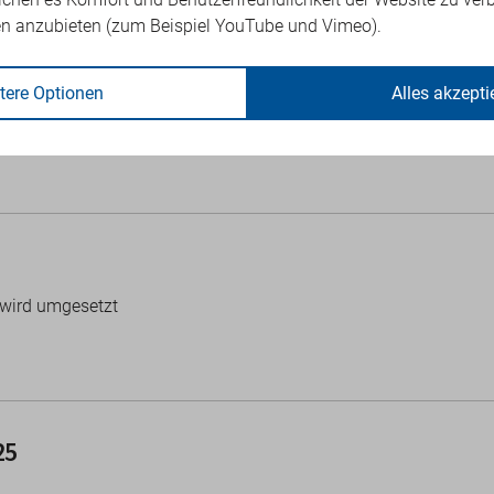
en anzubieten (zum Beispiel YouTube und Vimeo).
tere Optionen
Alles akzepti
025
 wird umgesetzt
25