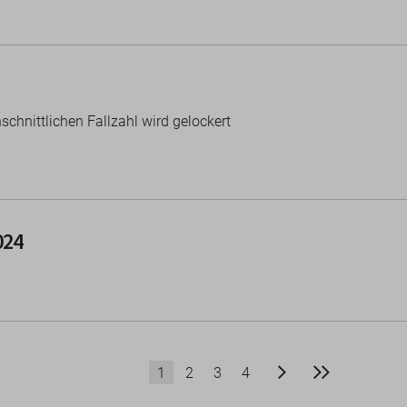
chnittlichen Fallzahl wird gelockert
024
Nächste
Letzte Sei
1
2
3
4
Seite