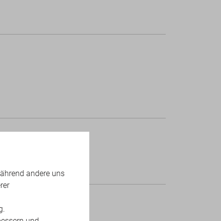
während andere uns
rer
g.
bessern und