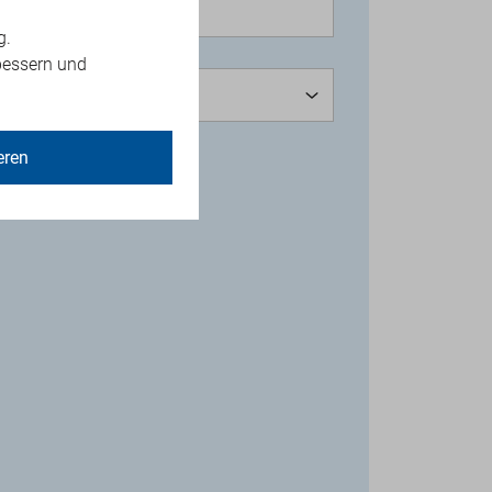
g.
bessern und
eren