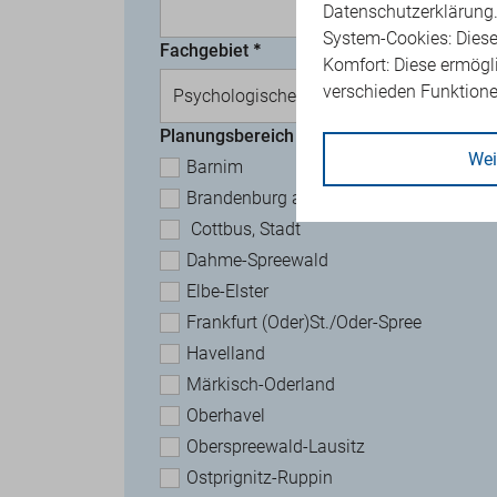
Datenschutzerklärung
System-Cookies: Diese
Fachgebiet
Komfort: Diese ermögl
verschieden Funktion
Psychologische Psychotherapie
Planungsbereich
Wei
Barnim
Brandenburg a.d.H./St./Potsdam-Mitte
Cottbus, Stadt
Dahme-Spreewald
Elbe-Elster
Frankfurt (Oder)St./Oder-Spree
Havelland
Märkisch-Oderland
Oberhavel
Oberspreewald-Lausitz
Ostprignitz-Ruppin